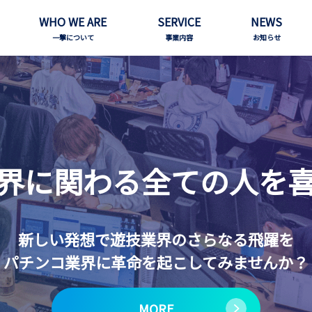
WHO WE ARE
SERVICE
NEWS
一撃について
事業内容
お知らせ
界に関わる
全ての人を
新しい発想で
遊技業界のさらなる飛躍を
パチンコ業界に
革命を起こしてみませんか？
MORE