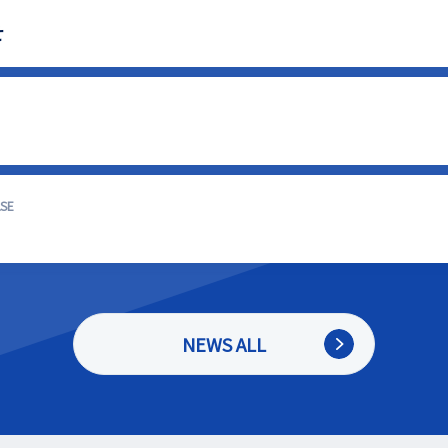
せ
SE
NEWS ALL